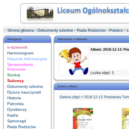
Strona główna
·
Dokumenty szkolne
·
Rada Rodziców
·
Pobierz
·
L
Nawigacja
Informacje o albumie
e-dziennik
Album: 2018-12-13: Pow
Harmonogram
Klauzula informacyjna
Sprawozdanie
finansowe
Liczba zdjęć: 3
Szukaj
Sukcesy
Dokumenty szkolne
Zobacz album
Dyżury nauczycieli
Galeria zdjęć
>
2018-12-13: Powiatowy Turn
Historia
Patronka
Dyrektorzy
Kadra
Samorząd
Rada Rodziców