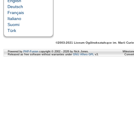
English
Deutsch
Français
Italiano
Suomi
Türk
©2003-2021 Liceum Ogólnokształcące im. Marii Curie
Powered by
PHP-Fusion
copyright © 2002 - 2026 by Nick Jones.
Mileston
Released as free software without warranties under
GNU Affero GPL
v3.
Conver