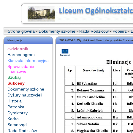
Strona główna
·
Dokumenty szkolne
·
Rada Rodziców
·
Pobierz
·
L
Nawigacja
2017-02-28: Wyniki kwalifikacji do projektu Erasm
e-dziennik
Harmonogram
Klauzula informacyjna
Sprawozdanie
finansowe
Szukaj
Sukcesy
Dokumenty szkolne
Dyżury nauczycieli
Historia
Patronka
Dyrektorzy
Kadra
Samorząd
Rada Rodziców