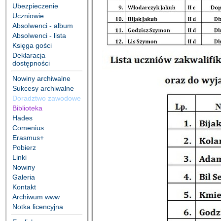
Ubezpieczenie
Uczniowie
Absolwenci - album
Absolwenci - lista
Księga gości
Deklaracja
dostępności
Nowiny archiwalne
Sukcesy archiwalne
Doradztwo zawodowe
Biblioteka
Hades
Comenius
Erasmus+
Pobierz
Linki
Nowiny
Galeria
Kontakt
Archiwum www
Notka licencyjna