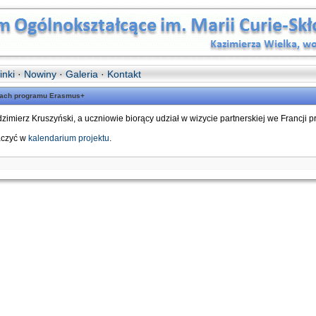
inki
·
Nowiny
·
Galeria
·
Kontakt
amach programu Erasmus+
zimierz Kruszyński, a uczniowie biorący udział w wizycie partnerskiej we Francji pr
aczyć w
kalendarium projektu
.