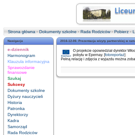
Strona główna
·
Dokumenty szkolne
·
Rada Rodziców
·
Pobierz
·
L
Nawigacja
2016-12-06: Prezentacja wizyty partnerskiej w r
e-dziennik
O projekcie opowiedział dyrektor Włod
pobytu w Epernay. [
fotoreportaż
]
Harmonogram
Pełną relację i zdjęcia z wyjazdu można zob
Klauzula informacyjna
Sprawozdanie
finansowe
Szukaj
Sukcesy
Dokumenty szkolne
Dyżury nauczycieli
Historia
Patronka
Dyrektorzy
Kadra
Samorząd
Rada Rodziców