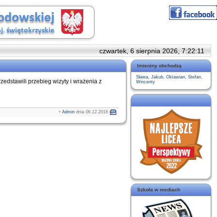
czwartek, 6 sierpnia 2026, 7:22:12
Imieniny obchodzą
Sława, Jakub, Oktawian, Stefan,
zedstawili przebieg wizyty i wrażenia z
Wincenty
Admin
dnia 06.12.2016
Szkoła w mediach