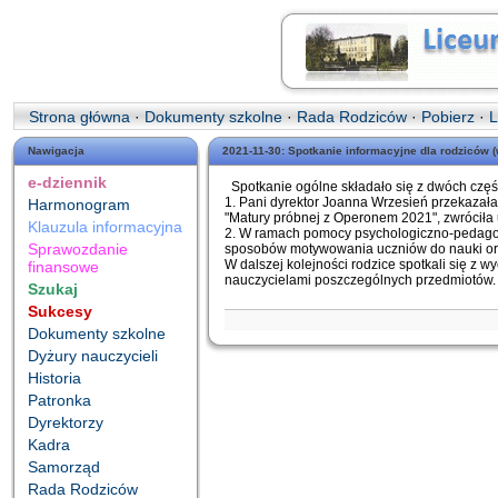
Strona główna
·
Dokumenty szkolne
·
Rada Rodziców
·
Pobierz
·
L
Nawigacja
2021-11-30: Spotkanie informacyjne dla rodziców
e-dziennik
Spotkanie ogólne składało się z dwóch częś
1. Pani dyrektor Joanna Wrzesień przekazał
Harmonogram
"Matury próbnej z Operonem 2021", zwróciła
Klauzula informacyjna
2. W ramach pomocy psychologiczno-pedagogi
Sprawozdanie
sposobów motywowania uczniów do nauki oraz
W dalszej kolejności rodzice spotkali się z
finansowe
nauczycielami poszczególnych przedmiotów.
Szukaj
Sukcesy
Dokumenty szkolne
Dyżury nauczycieli
Historia
Patronka
Dyrektorzy
Kadra
Samorząd
Rada Rodziców