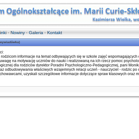
inki
·
Nowiny
·
Galeria
·
Kontakt
 (wywiadówka)
ci:
a rodzicom informacje na temat odbywających się w szkole zajęć wspomagających
 uwagę na motywację uczniów do nauki i realizowaną na ich rzecz pomoc psychol
cznej dla rodziców dyrektor Poradni Psychologiczno-Pedagogicznej, pani Monika
 odbudowywania właściwych wzajemnych relacji uczeń - nauczyciel - rodzic po o
 wychowawcami, uzyskali szczegółowe informacje dotyczące spraw klasowych oraz m