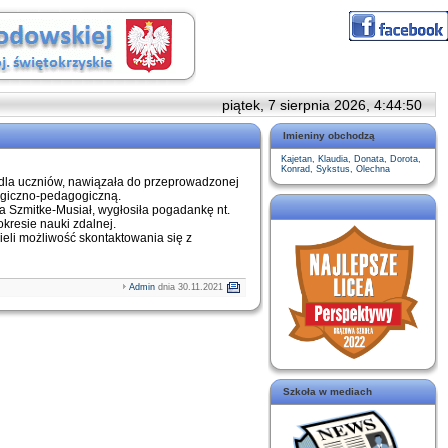
piątek, 7 sierpnia 2026, 4:44:51
Imieniny obchodzą
Kajetan, Klaudia, Donata, Dorota,
Konrad, Sykstus, Olechna
 dla uczniów, nawiązała do przeprowadzonej
ogiczno-pedagogiczną.
 Szmitke-Musiał, wygłosiła pogadankę nt.
kresie nauki zdalnej.
ieli możliwość skontaktowania się z
Admin
dnia 30.11.2021
Szkoła w mediach